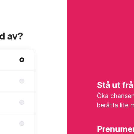
ad av?
Stå ut f
Öka chansen 
berätta lite 
Prenumer