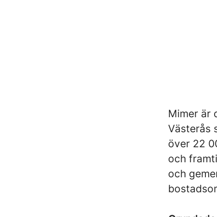
Mimer är 
Västerås s
över 22 0
och framt
och gemen
bostadsom