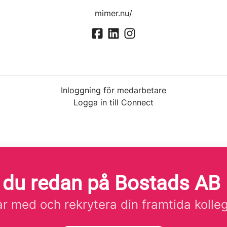
mimer.nu/
Inloggning för medarbetare
Logga in till Connect
 du redan på Bostads AB
r med och rekrytera din framtida kolle