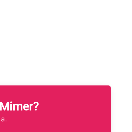
 Mimer?
ga.