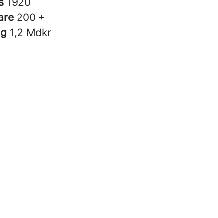
es
1920
are
200 +
ng
1,2 Mdkr