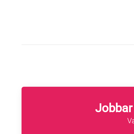
Jobbar
Va