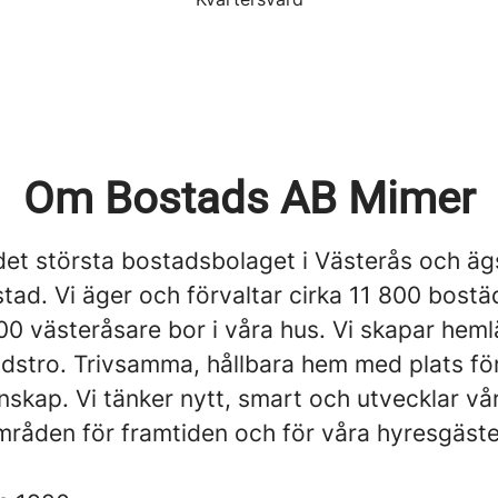
Om Bostads AB Mimer
det största bostadsbolaget i Västerås och äg
tad. Vi äger och förvaltar cirka 11 800 bost
00 västeråsare bor i våra hus. Vi skapar hem
idstro. Trivsamma, hållbara hem med plats fö
skap. Vi tänker nytt, smart och utvecklar vå
råden för framtiden och för våra hyresgäste