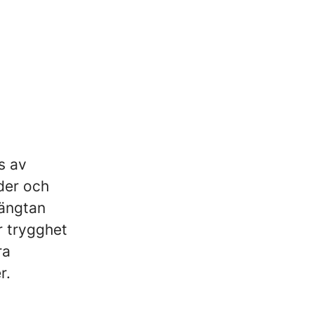
s av
äder och
längtan
r trygghet
ra
r.