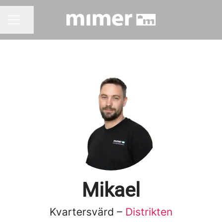
Dela sidan
KARRIÄRMENY
Mikael
Kvartersvärd –
Distrikten