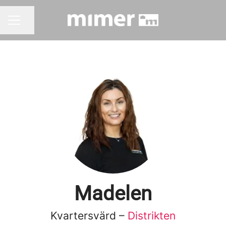
Dela sidan
KARRIÄRMENY
Madelen
Kvartersvärd –
Distrikten