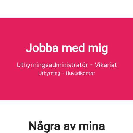
Jobba med mig
Uthyrningsadministratör - Vikariat
Uthyrning
·
Huvudkontor
Några av mina