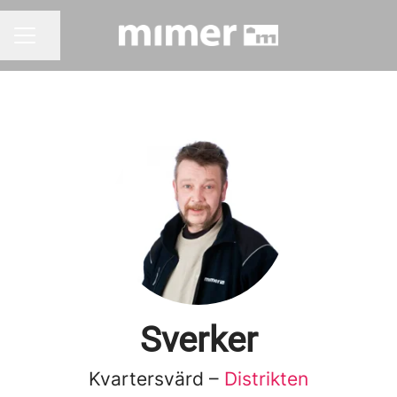
Dela sidan
KARRIÄRMENY
Sverker
Kvartersvärd –
Distrikten