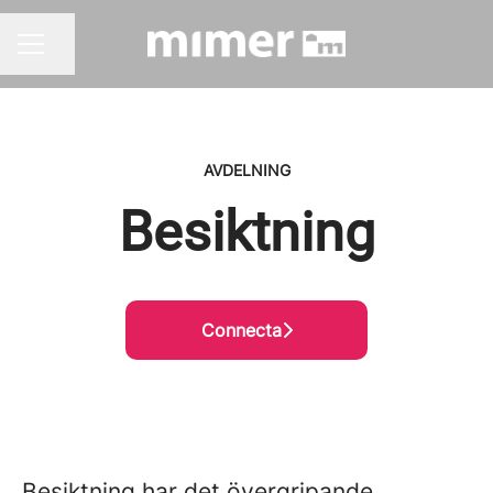
Dela sidan
KARRIÄRMENY
AVDELNING
Besiktning
Connecta
Besiktning har det övergripande