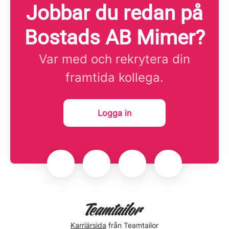
Jobbar du redan på
Bostads AB Mimer?
Var med och rekrytera din
framtida kollega.
Logga in
Karriärsida
från Teamtailor