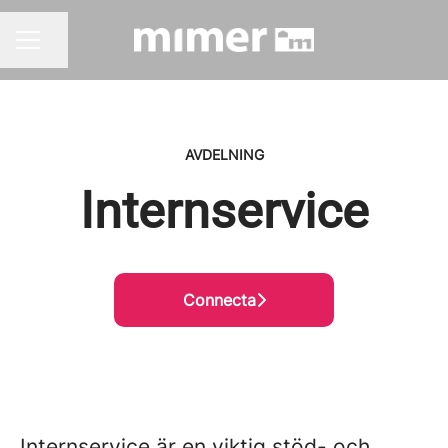
Dela sidan
KARRIÄRMENY
AVDELNING
Internservice
Connecta
Internservice är en viktig stöd- och