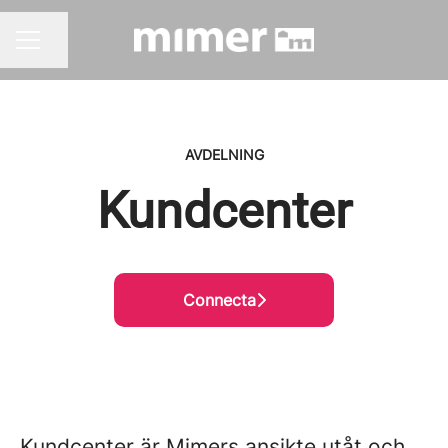
Dela sidan
KARRIÄRMENY
AVDELNING
Kundcenter
Connecta
Kundcenter är Mimers ansikte utåt och