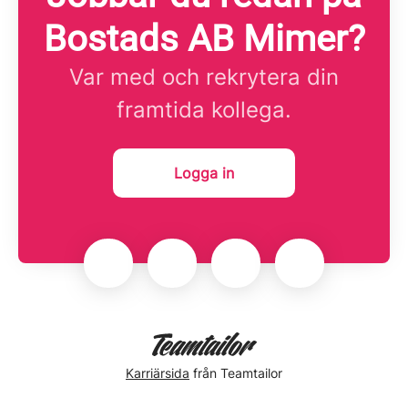
Bostads AB Mimer?
Var med och rekrytera din
framtida kollega.
Logga in
Karriärsida
från Teamtailor