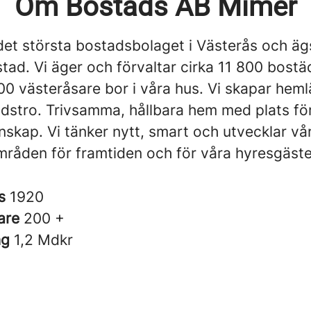
Om Bostads AB Mimer
det största bostadsbolaget i Västerås och äg
tad. Vi äger och förvaltar cirka 11 800 bost
00 västeråsare bor i våra hus. Vi skapar hem
idstro. Trivsamma, hållbara hem med plats fö
skap. Vi tänker nytt, smart och utvecklar vå
råden för framtiden och för våra hyresgäste
es
1920
are
200 +
ng
1,2 Mdkr