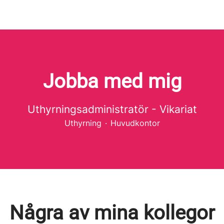
Jobba med mig
Uthyrningsadministratör - Vikariat
Uthyrning
·
Huvudkontor
Några av mina kollegor