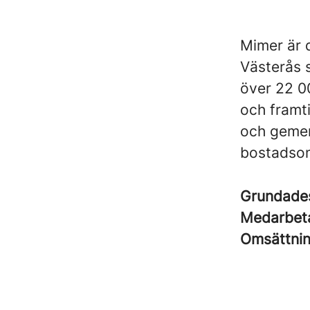
Mimer är 
Västerås s
över 22 0
och framt
och gemen
bostadsom
Grundad
Medarbet
Omsättni