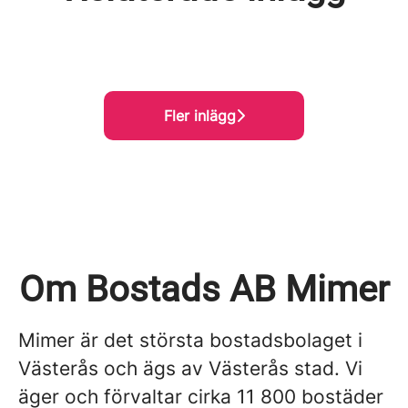
”Det är viktigt att vilja lyssna”
unga
lösningarna
Fler inlägg
Om Bostads AB Mimer
Mimer är det största bostadsbolaget i
Västerås och ägs av Västerås stad. Vi
äger och förvaltar cirka 11 800 bostäder