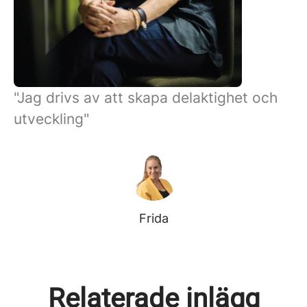
"Jag drivs av att skapa delaktighet och
utveckling"
Frida
Relaterade inlägg
Barnpiloterna vill lyfta alla
Annsofi har de smarta